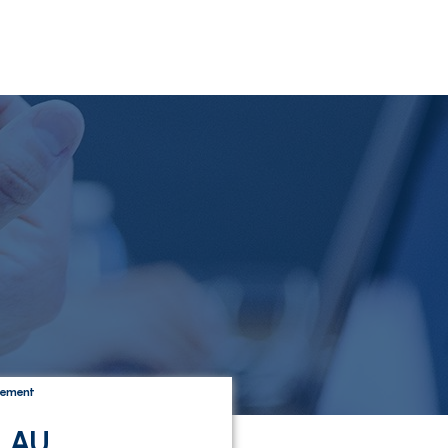
tement
 AU