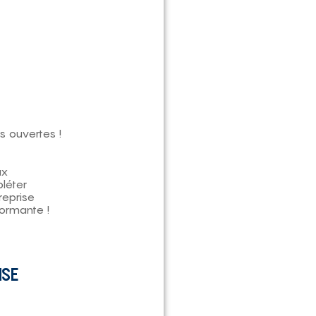
s ouvertes !
ux
pléter
reprise
formante !
ISE