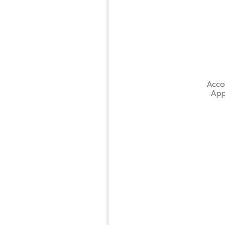
Acco
App