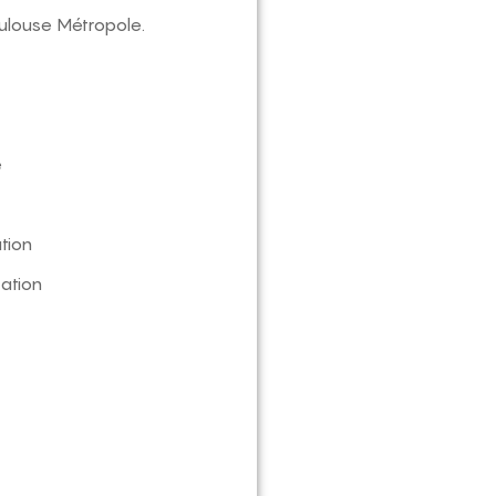
oulouse Métropole.
e
tion
ation