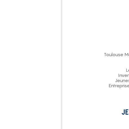
Toulouse Mé
L
Inven
Jeunes
Entrepris
JE