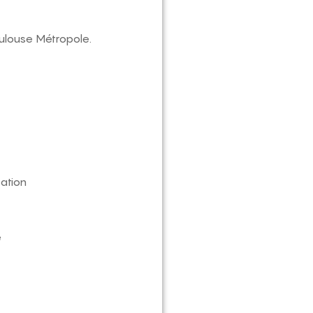
oulouse Métropole.
ation
e