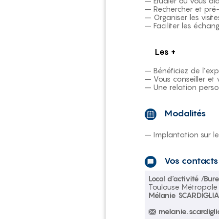
– Étudier ou vous ai
– Rechercher et pré-s
– Organiser les visite
– Faciliter les échan
Les +
– Bénéficiez de l’ex
– Vous conseiller et
– Une relation perso
Modalités
– Implantation sur le 
Vos contacts
Local d’activité /B
Toulouse Métropole –
Mélanie SCARDIGLI
melanie.scardigl