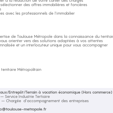
der à la rédaction de votre cahier des charges
électionner des offres immobilières et foncières
s
ges avec les professionnels de l’immobilier
pertise de Toulouse Métropole dans la connaissance du territoi
 vous orienter vers des solutions adaptées à vos attentes
nnalisée et un interlocuteur unique pour vous accompagner
territoire Métropolitain
ureaux/Entrepôt/Terrain à vocation économique (Hors commerce)
 Service Industrie Tertiaire
A
– Chargée d’accompagnement des entreprises
ia@toulouse-metropole.fr