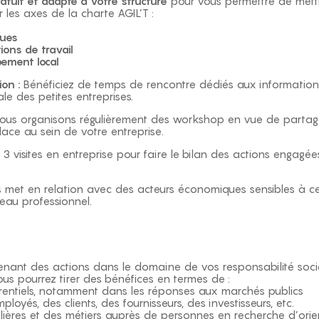
uit et adapté à votre structure
pour vous permettre de mett
r les axes de la charte AGIL’T :
ques
ions de travail
ement local
ion :
Bénéficiez de temps de rencontre dédiés aux informations
ale des petites entreprises.
ous organisons régulièrement des workshop en vue de partag
ace au sein de votre entreprise.
3 visites en entreprise pour faire le bilan des actions engagée
 met en relation avec des acteurs économiques sensibles à ce
eau professionnel.
nant des actions dans le domaine de vos responsabilité soci
us pourrez tirer des bénéfices en termes de :
entiels, notamment dans les réponses aux marchés publics
loyés, des clients, des fournisseurs, des investisseurs, etc.
ilières et des métiers auprès de personnes en recherche d’orie