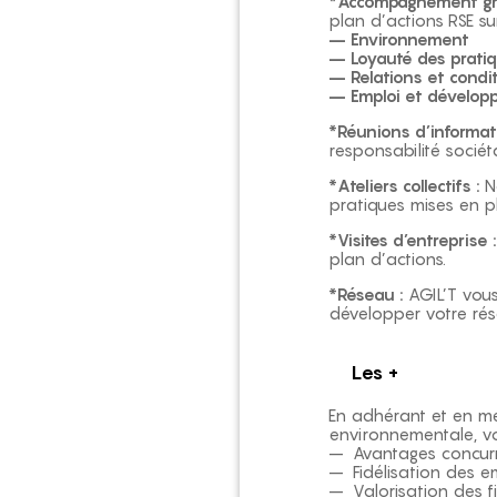
*Accompagnement grat
plan d’actions RSE su
– Environnement
– Loyauté des prati
– Relations et condit
– Emploi et développ
*Réunions d’informat
responsabilité sociét
*Ateliers collectifs :
N
pratiques mises en pl
*Visites d’entreprise :
plan d’actions.
*Réseau :
AGIL’T vous
développer votre rés
Les +
En adhérant et en me
environnementale, vo
– Avantages concurr
– Fidélisation des emp
– Valorisation des f